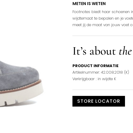
METEN IS WETEN
Footnotes biedt haar schoenen in 
wijdtemaat te bepalen en je voe
meet jij de maat van jouw voet 
It’s about
the
PRODUCT INFORMATIE
Artikelnummer: 42.008.2018 (K)
Verkrijgbaar : in wijdte K
STORE LOCATOR