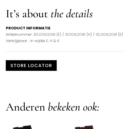
It’s about
the details
PRODUCT INFORMATIE
Artikelnummer: 30.009.2091 (E) / 31.009.2091 (H) / 32.009.2091 (K)
Verkrijgbaar : in wijdte E, H & K
STORE LOCATOR
Anderen
bekeken ook: